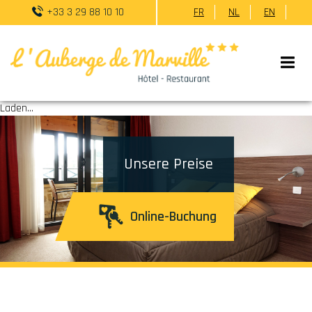
+33 3 29 88 10 10
FR
NL
EN
Laden...
Unsere Preise
Online-Buchung